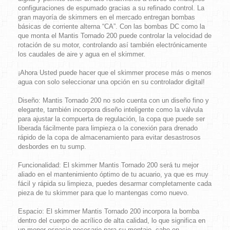
configuraciones de espumado gracias a su refinado control. La
gran mayoría de skimmers en el mercado entregan bombas
básicas de corriente alterna “CA”. Con las bombas DC como la
que monta el
Mantis Tornado 200
puede controlar la velocidad de
rotación de su motor, controlando así también electrónicamente
los caudales de aire y agua en el skimmer.
¡Ahora Usted puede hacer que el skimmer procese más o menos
agua con solo seleccionar una opción en su controlador digital!
Diseño:
Mantis Tornado 200
no solo cuenta con un diseño fino y
elegante, también incorpora diseño inteligente como la válvula
para ajustar la compuerta de regulación, la copa que puede ser
liberada fácilmente para limpieza o la conexión para drenado
rápido de la copa de almacenamiento para evitar desastrosos
desbordes en tu sump.
Funcionalidad:
El skimmer
Mantis Tornado 200
será tu mejor
aliado en el mantenimiento óptimo de tu acuario, ya que es muy
fácil y rápida su limpieza, puedes desarmar completamente cada
pieza de tu skimmer para que lo mantengas como nuevo.
Espacio:
El skimmer
Mantis Tornado 200
incorpora la bomba
dentro del cuerpo de acrílico de alta calidad, lo que significa en
un menor espacio necesario para su montaje, cabe en