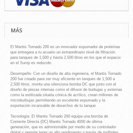
MÁS
El
Mantis Tornado 200
es un innovador espumador de proteínas
que entregara a tu acuario un extraordinario nivel de filtración
para tanques de 1,500 y hasta 2,500 litros en los que el espacio
en el Sump es reducido.
Desempeño:
Con un diseño de alta ingeniería, el
Mantis Tornado
200
fue creado para ser muy eficiente en tanques de 1,500 a
2,500 litros, monta una silenciosa bomba DC que junto con el
diseño de piezas internas como el difusor de burbujas y externas
como la estilizada silueta cónica de acrílico, crean millones de
microburbujas permitiendo un excelente espumado y la
exportación incansable de desechos de tu tanque.
Tecnología:
El
Mantis Tornado 200
equipa una bomba de
Corriente Directa (DC)
Mantis Tornado 4000
de última
generación, que es administrable por medio de su controlador
digital y permite tener un alto rendimiento a través de múltiples