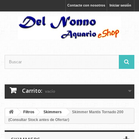
Contacte con nosotros
Iniciar sesión
Carrito:
vacío
Filtros
Skimmers
Skimmer Mantis Tornado 200
(Consultar Stock antes de Ofertar)