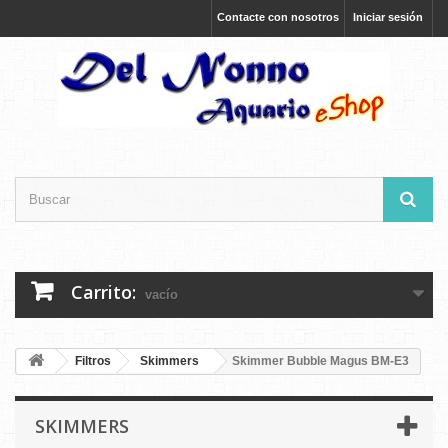
Contacte con nosotros
Iniciar sesión
Carrito:
vacío
Filtros
Skimmers
Skimmer Bubble Magus BM-E3
SKIMMERS